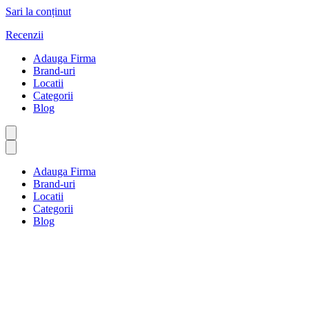
Sari la conținut
Recenzii
Adauga Firma
Brand-uri
Locatii
Categorii
Blog
Adauga Firma
Brand-uri
Locatii
Categorii
Blog
Baruri și cafenele
Prima pagină
Baruri și cafenele