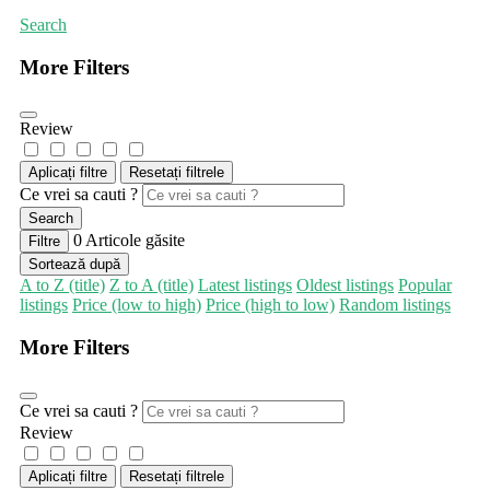
Search
More Filters
Review
Aplicați filtre
Resetați filtrele
Ce vrei sa cauti ?
Search
0
Articole găsite
Filtre
Sortează după
A to Z (title)
Z to A (title)
Latest listings
Oldest listings
Popular
listings
Price (low to high)
Price (high to low)
Random listings
More Filters
Ce vrei sa cauti ?
Review
Aplicați filtre
Resetați filtrele